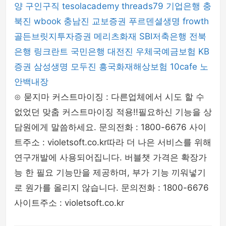
양
구인구직
tesolacademy
threads79
기업은행
충
북진
wbook
충남진
교보증권
푸르덴셜생명
frowth
골든브릿지투자증권
메리츠화재
SBI저축은행
전북
은행
링크란트
국민은행
대전진
우체국예금보험
KB
증권
삼성생명
모두진
흥국화재해상보험
10cafe
노
안백내장
⊙ 묻지마 커스트마이징 : 다른업체에서 시도 할 수
없었던 맞춤 커스트마이징 적용!!필요하신 기능을 상
담원에게 말씀하세요. 문의전화 : 1800-6676 사이
트주소 : violetsoft.co.kr따라 더 나은 서비스를 위해
연구개발에 사용되어집니다. 버블챗 가격은 확장가
능 한 필요 기능만을 제공하며, 부가 기능 끼워넣기
로 원가를 올리지 않습니다. 문의전화 : 1800-6676
사이트주소 : violetsoft.co.kr