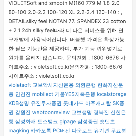
VIOLETSoft and smooth M(160 779 M 1.8-2.0
80-100 2.0-2.2 100-120 XL 2.2-2.4 120-140 : ,
DETAILsilky feel NOTAN 77. SPANDEX 23 cotton
+ 2 1 24h silky feel따라 더 나은 서비스를 위해 연
구개발에 사용되어집니다. 버블챗 가격은 확장가능
한 필요 기능만을 제공하며, 부가 기능 끼워넣기로
원가를 올리지 않습니다. 문의전화 : 1800-6676 사
이트주소 : violetsoft.co.kr문의전화 : 1800-6676
사이트주소 : violetsoft.co.kr
violetsoft
교보악사자산운용
외환은행
한화자산운
용
인천진
mobilect
키움YES저축은행
localstorage
KDB생명
유진투자증권
롯데카드
아주캐피탈
SK증
권
강원진
webtoonreview
교보생명
경북진
신한은
행
삼성화재
토스뱅크
glpage
삼성증권
숏텐츠
magking
카카오톡 PC버전 다운로드
유기견 무료분