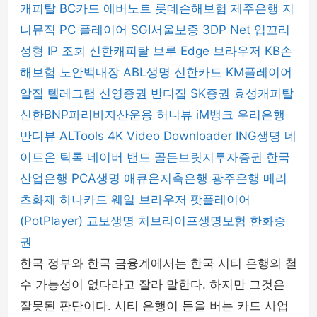
캐피탈
BC카드
에버노트
롯데손해보험
제주은행
지
니뮤직 PC 플레이어
SGI서울보증
3DP Net
입꼬리
성형
IP 조회
신한캐피탈
브루
Edge 브라우저
KB손
해보험
노안백내장
ABL생명
신한카드
KM플레이어
알집
텔레그램
신영증권
반디집
SK증권
효성캐피탈
신한BNP파리바자산운용
허니뷰
iM뱅크
우리은행
반디뷰
ALTools
4K Video Downloader
ING생명
네
이트온
틱톡
네이버 밴드
골든브릿지투자증권
한국
산업은행
PCA생명
애큐온저축은행
광주은행
메리
츠화재
하나카드
웨일 브라우저
팟플레이어
(PotPlayer)
교보생명
처브라이프생명보험
한화증
권
한국 정부와 한국 금융계에서는 한국 시티 은행의 철
수 가능성이 없다라고 잘라 말한다. 하지만 그것은
잘못된 판단이다. 시티 은행이 돈을 버는 카드 사업