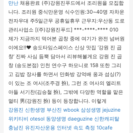
만난
채용완료 (주)강원진푸드에서 조리원을 모집합
니다. 조리원 중식만운영 식수인원:30~40명 자차운
전자우대 주5일근무 공휴일휴무 근무지:우산동 도로
관리사업소 [(주)강원진푸드] ***-****-**** 010
제가 지금까지 먹어본 곱창 중에 여기가 완전 넘버원
이에요‼️❤️ 송도타임스페이스 신상 맛집 ‘강원 진 곱
창’ 진짜 사심 듬뿍 담아서 리뷰해볼게요 강원 진 곱
창 (송도본점) 인천 연수구 하모니로 158 또한 그리
고 김밥 장사를 하면서 만화방 강억배 옹과 섬싱(?)
이 있는 조 여사(조주경 扮), 그런 조 여사의 엘리트
아들 서기찬(김승철 扮), 그밖에 다양한 역할을 맡은
멀티 男(강원진 扮) 등이 등장합니다. 이렇게
강원진
신한생명
부산진
wbook
삼성생명
jejuzine
위키티비
otesol
동양생명
daeguzine
신한캐피탈
충남진
유진자산운용
인터넷 속도 측정
10cafe