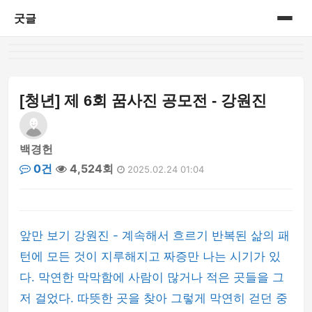
굿글
홈
게시판
[청년] 제 6회 꿈사진 공모전 - 강원진
백경헌
0건
4,524회
2025.02.24 01:04
앞만 보기 강원진 - 계속해서 흐르기 반복된 삶의 패
턴에 모든 것이 지루해지고 짜증만 나는 시기가 있
다. 막연한 막막함에 사람이 많거나 적은 곳들을 그
저 걸었다. 따뜻한 곳을 찾아 그렇게 막연히 걷던 중