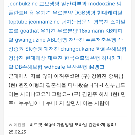
jeonbukzine
교보생명
일산피부과
modoozine
임
플란트비용
유기견 무료분양
DGB생명
현대캐피탈
toptube
jeonnamzine
남자눈썹문신
경북진
스마일
프로
goathat
유기견 무료분양
18xamarin
KB캐피
탈
gwangjuzine
ABL생명
전남진
푸른저축은행
삼
성증권
SK증권
대전진
chungbukzine
한화손해보험
경남진
현대해상
제주진
한국수출입은행
하나캐피
탈
DB손해보험
wdhcafe
부산은행
iM뱅크
군대에서 저를 많이 아껴주셨던 (구) 강원진 중위님
(현) 원진이형의 결혼식을 다녀왔습니다~! 신부님도
아는 사이냐고요?! 그럼요~ (구) 김민주 하사 (현) 민
주ㄴ누누님아니 누나! 저 살면서 아는 사람이
비트겟 Bitget 가입방법 모바일 간단하게 정리!
이전글
25.02.25