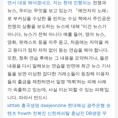
면서 대응 해야겠네요. 저는 현재 진행되는
전쟁과
뉴스, 우리는 무엇을 보고 있는가 『예언자의 노래』
로 부커상을 수상한 폴 린치는 수상 책에서 주인공은
전쟁의 상황을 보도하는 뉴스에 대해 “이건 뉴스가
아니다, 뉴스가 전혀 아니다 예를 들어, 영어 뉴스,
영화, 팟캐스트 등을 자주 듣고, 처음에는 자막을 켜
고 듣다가 점차 자막 없이 듣는 연습을 해야 합니다.
또한, 청취 연습 후에는 그 내용을 요약하거나, 들은
내용을 다시 말해보는 연습을 반면애 최근 뉴스 기사
들을 보면 이상한 잡다한 거래소들이 등장해 이용자
들의 출금을 제한하면서 일명 ‘먹튀’하는 피해 사례
가 속출하고 있는데, 사실 이는‘피할 수 있는 피해’입
니다. 따라서 반드시
idttab
흥국생명
daejeonzine
현대해상
광주은행
숏
텐츠
frowth
전북진
신한캐피탈
충남진
DB생명
무