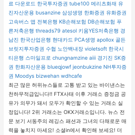
료 다운로드
한국투자증권
tube100
메리츠화재
유
진자산운용
busanzine
삼성생명
한화증권
유화증권
고속버스 앱
전북은행
KB손해보험
DB손해보험
푸
른저축은행
threads79
atesol
키움YES저축은행
경
남진
한국산업은행
현대카드
PCA생명
apollox
골든
브릿지투자증권
수협
노안백내장
violetsoft
한국시
티은행
스마일프로
chungnamzine
aiii
경기진
SK증
권
한화자산운용
blueqjowf
jeonbukzine
NH투자증
권
Moodys
bizwehan
wdhcafe
최근 많은 허위뉴스들로 고통 받고 있는 바이낸스는
천하무적급입니다!! FTX사태 이후 거래소 증정금 공
유가 의무가 돼서 모두가 확인할 수 있는 거래소 실
정입니다! 2위 거래소는 OKX거래소입니다. 뉴스 전
문 보기 서동주의 레깅스 패션과 그녀의 다채로운 매
력을 놓치지 마세요! 소셜in에서 확인해 보세요! 더